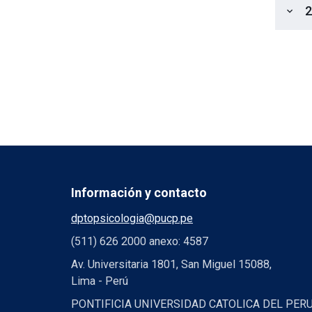
2
expand_more
Información y contacto
dptopsicologia@pucp.pe
(511) 626 2000 anexo: 4587
Av. Universitaria 1801, San Miguel 15088,
Lima - Perú
PONTIFICIA UNIVERSIDAD CATOLICA DEL PER