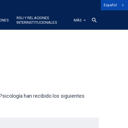
Español
RSU Y RELACIONES
search
IONES
MÁS
INTERINSTITUCIONALES
sicología han recibido los siguientes