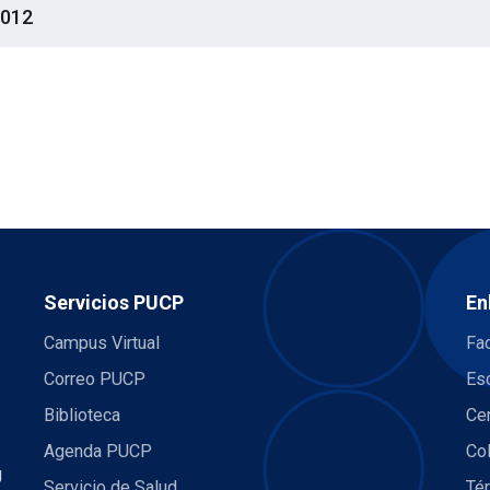
012
Servicios PUCP
En
Campus Virtual
Fac
Correo PUCP
Es
Biblioteca
Ce
Agenda PUCP
Co
U
Servicio de Salud
Té