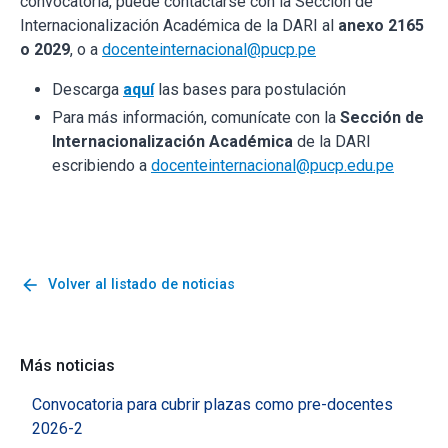
convocatoria, puede contactarse con la Sección de
Internacionalización Académica de la DARI al
anexo 2165
o 2029
, o a
docenteinternacional@pucp.pe
Descarga
aquí
las bases para postulación
Para más información, comunícate con la
Sección de
Internacionalización Académica
de la DARI
escribiendo a
docenteinternacional@pucp.edu.pe
arrow_back
Volver al listado de noticias
Más noticias
Convocatoria para cubrir plazas como pre-docentes
2026-2