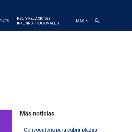
RSU Y RELACIONES
search
IONES
MÁS
INTERINSTITUCIONALES
Más noticias
Convocatoria para cubrir plazas