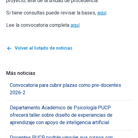
proyecto, aval de la unidad de procedencia.
Si tiene consultas puede revisar la bases,
aquí
.
Lee la convocatoria completa
aquí
.
arrow_back
Volver al listado de noticias
Más noticias
Convocatoria para cubrir plazas como pre-docentes
2026-2
Departamento Académico de Psicología PUCP
ofrecerá taller sobre diseño de experiencias de
aprendizaje con apoyo de inteligencia artificial
Docentes PUCP podrán vincular sus cursos con