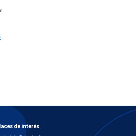
s
s
laces de interés