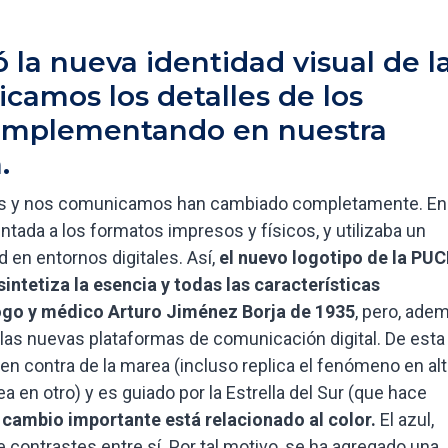
ó la nueva identidad visual de l
icamos los detalles de los
 implementando en nuestra
.
mos y nos comunicamos han cambiado completamente. En
entada a los formatos impresos y físicos, y utilizaba un
d en entornos digitales. Así,
el nuevo logotipo de la PUC
sintetiza la esencia y todas las características
logo y médico Arturo Jiménez Borja de 1935
, pero, ade
las nuevas plataformas de comunicación digital. De esta
en contra de la marea (incluso replica el fenómeno en al
ea en otro) y es guiado por la Estrella del Sur (que hace
 cambio importante está relacionado al color.
El azul,
e contrastes entre sí. Por tal motivo, se ha agregado una