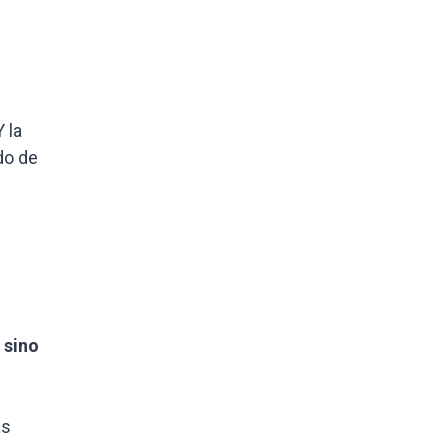
 la
do de
 sino
as