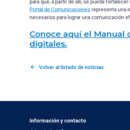
para que, a partir de allí, se pueda fortalec
Portal de Comunicaciones
representa una i
necesarios para lograr una comunicación efi
Conoce aquí el Manual 
digitales.
arrow_back
Volver al listado de noticias
Información y contacto