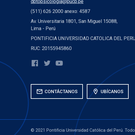
dptopsicologia@pucp.pe
(511) 626 2000 anexo: 4587
Av. Universitaria 1801, San Miguel 15088,
Lima - Perú
PONTIFICIA UNIVERSIDAD CATOLICA DEL PER
RUC: 20155945860
mail
location_on
CONTÁCTANOS
UBÍCANOS
© 2021 Pontificia Universidad Católica del Perú. Tod