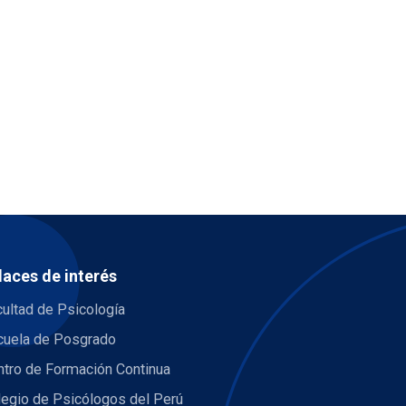
laces de interés
ultad de Psicología
cuela de Posgrado
ntro de Formación Continua
legio de Psicólogos del Perú