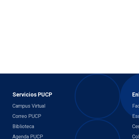
Servicios PUCP
En
Campus Virtual
Fac
Correo PUCP
Es
Biblioteca
Ce
Agenda PUCP
Co