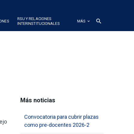
RSU Y RELACIONES
search
IONES
MÁS
INTERINSTITUCIONALES
Más noticias
Convocatoria para cubrir plazas
ejo
como pre-docentes 2026-2