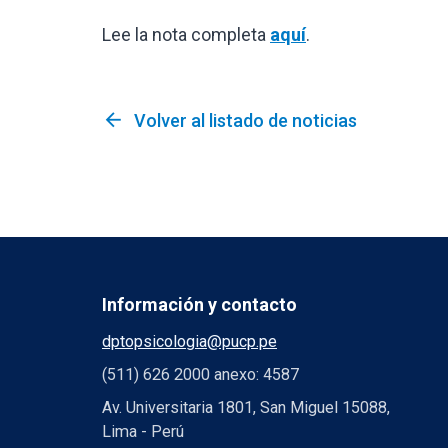
Lee la nota completa
aquí
.
arrow_back
Volver al listado de noticias
Información y contacto
dptopsicologia@pucp.pe
(511) 626 2000 anexo: 4587
Av. Universitaria 1801, San Miguel 15088,
Lima - Perú