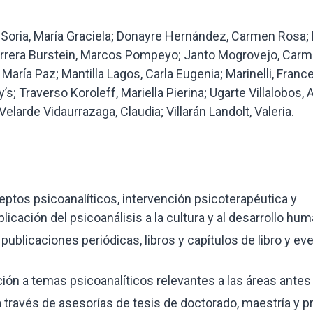
 Soria, María Graciela; Donayre Hernández, Carmen Rosa;
Herrera Burstein, Marcos Pompeyo; Janto Mogrovejo, Carm
María Paz; Mantilla Lagos, Carla Eugenia; Marinelli, Fran
s; Traverso Koroleff, Mariella Pierina; Ugarte Villalobos,
larde Vidaurrazaga, Claudia; Villarán Landolt, Valeria.
ptos psicoanalíticos, intervención psicoterapéutica y
plicación del psicoanálisis a la cultura y al desarrollo hu
publicaciones periódicas, libros y capítulos de libro y ev
ón a temas psicoanalíticos relevantes a las áreas antes
 través de asesorías de tesis de doctorado, maestría y p