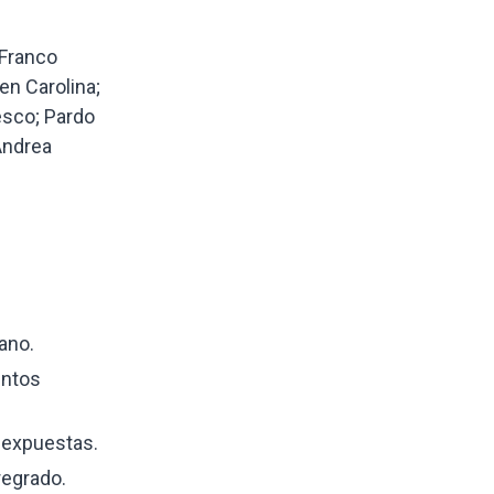
 Franco
en Carolina;
cesco; Pardo
 Andrea
mano.
entos
 expuestas.
regrado.