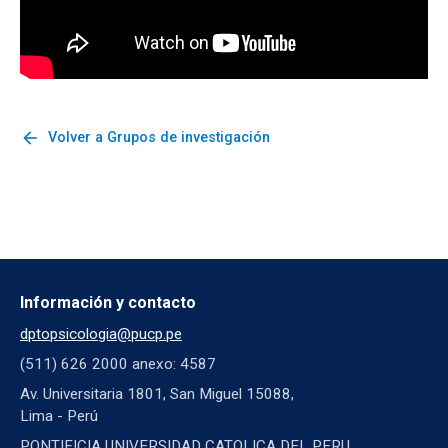
arrow_back
Volver a Grupos de investigación
Información y contacto
dptopsicologia@pucp.pe
(511) 626 2000 anexo: 4587
Av. Universitaria 1801, San Miguel 15088,
Lima - Perú
PONTIFICIA UNIVERSIDAD CATOLICA DEL PERU